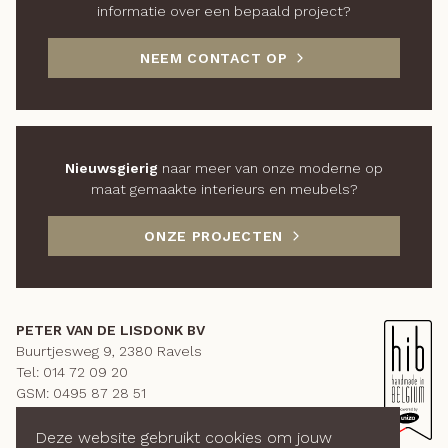
informatie over een bepaald project?
NEEM CONTACT OP
Nieuwsgierig
naar meer van onze moderne op
maat gemaakte interieurs en meubels?
ONZE PROJECTEN
PETER VAN DE LISDONK BV
Buurtjesweg 9, 2380 Ravels
Tel:
014 72 09 20
GSM:
0495 87 28 51
BE 0885.896.248
info@meubelkunst.be
Deze website gebruikt cookies om jouw